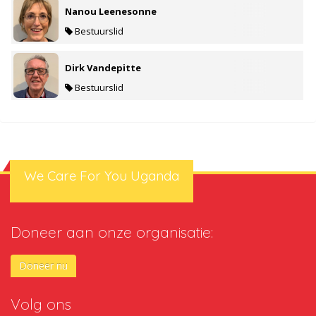
Nanou Leenesonne
Bestuurslid
Dirk Vandepitte
Bestuurslid
We Care For You Uganda
Doneer aan onze organisatie:
Doneer nu
Volg ons